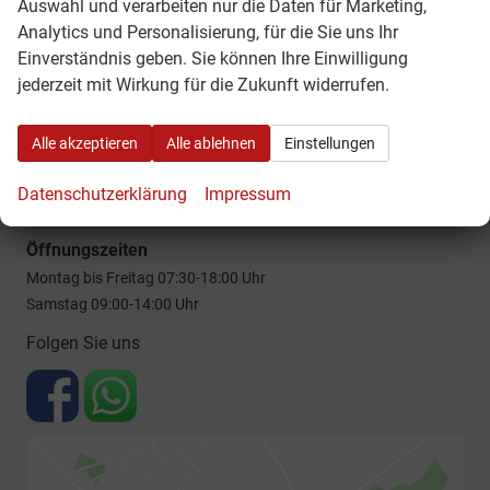
Auswahl und verarbeiten nur die Daten für Marketing,
10.08.2026 - 21.08. 2026
Analytics und Personalisierung, für die Sie uns Ihr
urlaubsbedingt geschlossen!
Fa. A.Z.E. GmbH Autozentrum Eichstätt
Einverständnis geben. Sie können Ihre Einwilligung
Industriestraße 44
jederzeit mit Wirkung für die Zukunft widerrufen.
Ab dem 24.08.2026 sind wir wieder
85072
Eichstätt
wie gewohnt für Sie da.
Telefon:
08421900350
Alle akzeptieren
Alle ablehnen
Einstellungen
Telefax:
08421900351
E-Mail:
info@aze-gmbh.de
Datenschutzerklärung
Impressum
Öffnungszeiten
Montag bis Freitag 07:30-18:00 Uhr
Samstag 09:00-14:00 Uhr
Folgen Sie uns