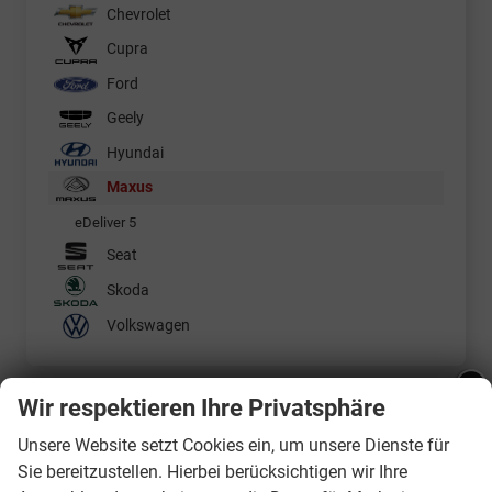
Chevrolet
Cupra
Ford
Geely
Hyundai
Maxus
eDeliver 5
Seat
Skoda
Volkswagen
Geparkte Fahrzeuge (
0
)
Wir respektieren Ihre Privatsphäre
Ankündigung - Betriebsurlaub:
Unsere Website setzt Cookies ein, um unsere Dienste für
Anmelden
Sie bereitzustellen. Hierbei berücksichtigen wir Ihre
Liebe Kunden - Wir haben vom