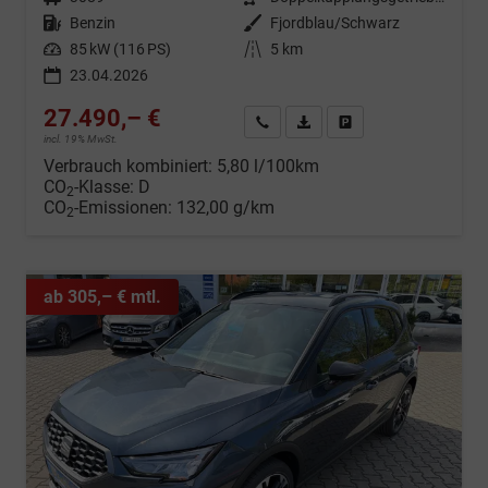
Kraftstoff
Benzin
Außenfarbe
Fjordblau/Schwarz
Leistung
85 kW (116 PS)
Kilometerstand
5 km
23.04.2026
27.490,– €
Wir rufen Sie an
Fahrzeugexposé (PDF)
Fahrzeug parken
incl. 19% MwSt.
Verbrauch kombiniert:
5,80 l/100km
CO
-Klasse:
D
2
CO
-Emissionen:
132,00 g/km
2
ab 305,– € mtl.