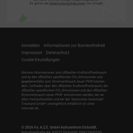
Es gelten die
Datenschutzerklärungen
von Google.
Anmelden
Informationen zur Barrierefreiheit
Impressum
Datenschutz
Cookie-Einstellungen
Weitere Informationen zum offiziellen Kraftstoffverbrauch
und zu den offiziellen spezifischen CO
-Emissionen und
2
gegebenenfalls zum Stromverbrauch neuer PKW können
dem 'Leitfaden über den offiziellen Kraftstoffverbrauch, die
offiziellen spezifischen CO
-Emissionen und den offiziellen
2
Stromverbrauch neuer PKW' entnommen werden, der an
allen Verkaufsstellen und bei der 'Deutschen Automobil
Treuhand GmbH' unentgeltlich erhältlich ist unter
www.dat.de.
© 2026
Fa. A.Z.E. GmbH Autozentrum Eichstätt
,
Industriestraße 44
,
85072
Eichstätt,
08421900350