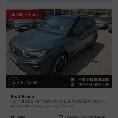
ab 305,– € mtl.
Seat Arona
1.0 TSI DSG FR *NAVI*AHK*LED*KAMERA*ACC*MFL*TWA*SH*5J. Gar.*
sofort lieferbar
Neuwagen mit Tageszulassung
Fahrzeugnr.
3089
Getriebe
Doppelkupplungsgetriebe (DSG)