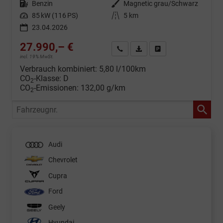
Kraftstoff
Benzin
Außenfarbe
Magnetic grau/Schwarz
Leistung
85 kW (116 PS)
Kilometerstand
5 km
23.04.2026
27.990,– €
Wir rufen Sie an
Fahrzeugexposé (PDF)
Fahrzeug parken
incl. 19% MwSt.
Verbrauch kombiniert:
5,80 l/100km
CO
-Klasse:
D
2
CO
-Emissionen:
132,00 g/km
2
Fahrzeugnr.
Audi
Chevrolet
Cupra
Ford
Geely
Hyundai