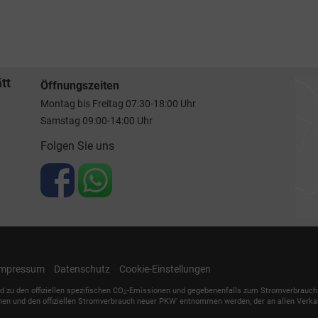
tt
Öffnungszeiten
Montag bis Freitag 07:30-18:00 Uhr
Samstag 09:00-14:00 Uhr
Folgen Sie uns
Impressum
Datenschutz
Cookie-Einstellungen
d zu den offiziellen spezifischen CO
-Emissionen und gegebenenfalls zum Stromverbrauch n
2
nen und den offiziellen Stromverbrauch neuer PKW' entnommen werden, der an allen Verka