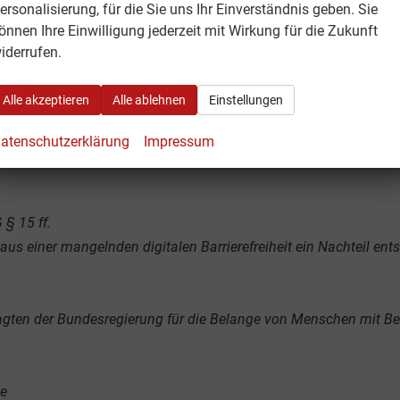
ersonalisierung, für die Sie uns Ihr Einverständnis geben. Sie
rlaubsbedingt geschlossen!
önnen Ihre Einwilligung jederzeit mit Wirkung für die Zukunft
chstätt
 24.08.2026 sind wir wieder wie gewohnt
iderrufen.
Alle akzeptieren
Alle ablehnen
Einstellungen
atenschutzerklärung
Impressum
§ 15 ff.
 aus einer mangelnden digitalen Barrierefreiheit ein Nachteil ent
agten der Bundesregierung für die Belange von Menschen mit B
de