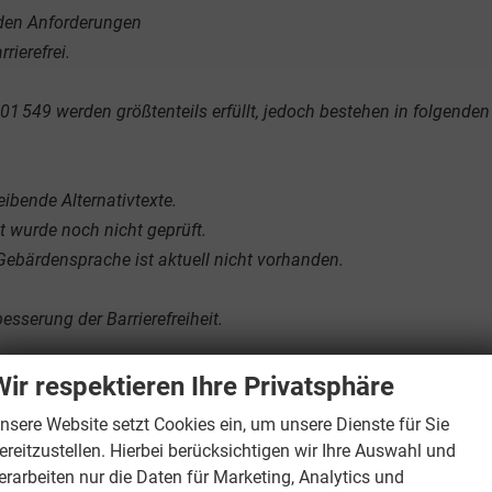
t den Anforderungen
rrierefrei.
01 549 werden größtenteils erfüllt, jedoch bestehen in folgende
eibende Alternativtexte.
t wurde noch nicht geprüft.
 Gebärdensprache ist aktuell nicht vorhanden.
esserung der Barrierefreiheit.
Wir respektieren Ihre Privatsphäre
die Nutzung unserer Website einschränken, teilen Sie uns dies bit
igung - Betriebsurlaub:
nsere Website setzt Cookies ein, um unsere Dienste für Sie
en.
ereitzustellen. Hierbei berücksichtigen wir Ihre Auswahl und
Kunden - Wir haben vom 10.08.2026 - 21.
erarbeiten nur die Daten für Marketing, Analytics und