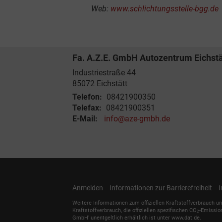
Web:
www.schlichtungsstelle-bgg.de
Fa. A.Z.E. GmbH Autozentrum Eichstä
Industriestraße 44
85072
Eichstätt
Telefon:
08421900350
Telefax:
08421900351
E-Mail:
info@aze-gmbh.de
Anmelden
Informationen zur Barrierefreiheit
Weitere Informationen zum offiziellen Kraftstoffverbrauch un
Kraftstoffverbrauch, die offiziellen spezifischen CO
-Emissio
2
GmbH' unentgeltlich erhältlich ist unter www.dat.de.