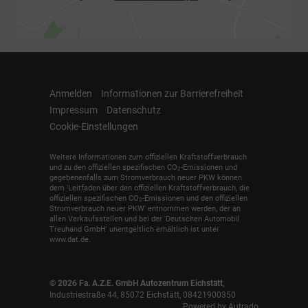
Anmelden
Informationen zur Barrierefreiheit
Impressum
Datenschutz
Cookie-Einstellungen
Weitere Informationen zum offiziellen Kraftstoffverbrauch
und zu den offiziellen spezifischen CO
-Emissionen und
2
gegebenenfalls zum Stromverbrauch neuer PKW können
dem 'Leitfaden über den offiziellen Kraftstoffverbrauch, die
offiziellen spezifischen CO
-Emissionen und den offiziellen
2
Stromverbrauch neuer PKW' entnommen werden, der an
allen Verkaufsstellen und bei der 'Deutschen Automobil
Treuhand GmbH' unentgeltlich erhältlich ist unter
www.dat.de.
© 2026
Fa. A.Z.E. GmbH Autozentrum Eichstätt
,
Industriestraße 44
,
85072
Eichstätt,
08421900350
Powered by Autrado