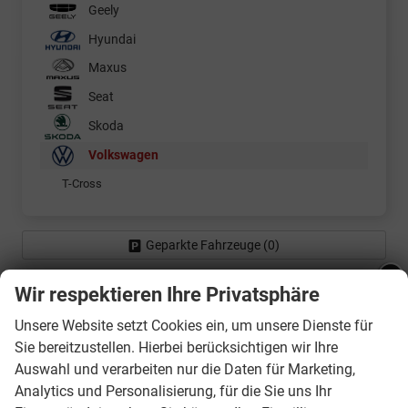
Geely
Hyundai
Maxus
Seat
Skoda
Volkswagen
T-Cross
Geparkte Fahrzeuge (
0
)
Anmelden
Wir respektieren Ihre Privatsphäre
Ankündigung - Betriebsurlaub:
Unsere Website setzt Cookies ein, um unsere Dienste für
Sie bereitzustellen. Hierbei berücksichtigen wir Ihre
Liebe Kunden - Wir haben vom
Fa. A.Z.E. GmbH Autozentrum Eichstätt
Auswahl und verarbeiten nur die Daten für Marketing,
10.08.2026 - 21.08. 2026
Industriestraße 44
Analytics und Personalisierung, für die Sie uns Ihr
urlaubsbedingt geschlossen!