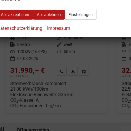
Maxus eDeliver 5
Max
Alle akzeptieren
Alle ablehnen
Einstellungen
L1H1 64kWh *LED*360°Kamera*SH*APP*ACC*KESSY*
unverbindliche Lieferzeit:
20.07.2026
Neuwagen mit Tageszulassung
unverb
atenschutzerklärung
Impressum
Fahrzeugnr.
31211
Getriebe
Automatik
Fahrzeugnr.
Kraftstoff
Elektro
Außenfarbe
weiß
Kraftstoff
E
Leistung
120 kW (163 PS)
Kilometerstand
50 km
Leistung
1
01.03.2026
0
31.990,– €
32
Wir rufen Sie an
Fahrzeugexposé (PDF)
Fahrzeug parken
incl. 19% MwSt.
incl. 
Stromverbrauch kombiniert:
Stro
21,00 kWh/100km
22,
Elektrische Reichweite:
335 km
Elek
CO
-Klasse:
A
CO
2
2
CO
-Emissionen:
0 g/km
CO
2
2
tt
Öffnungszeiten