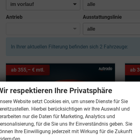
Antrieb
Ausstattungslinie
In Ihrer aktuellen Filterung befinden sich
2
Fahrzeuge:
ab 355,– € mtl.
ab 3
Wir respektieren Ihre Privatsphäre
igung - Betriebsurlaub:
nsere Website setzt Cookies ein, um unsere Dienste für Sie
ereitzustellen. Hierbei berücksichtigen wir Ihre Auswahl und
Kunden - Wir haben vom 10.08.2026 - 21.
erarbeiten nur die Daten für Marketing, Analytics und
ersonalisierung, für die Sie uns Ihr Einverständnis geben. Sie
rlaubsbedingt geschlossen!
önnen Ihre Einwilligung jederzeit mit Wirkung für die Zukunft
 24.08.2026 sind wir wieder wie gewohnt
iderrufen.