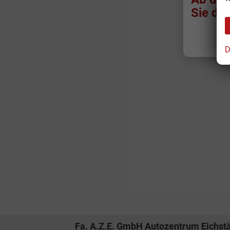
Sie da.
D
Fa. A.Z.E. GmbH Autozentrum Eichstä