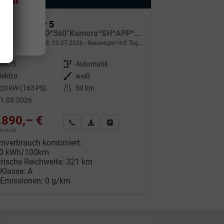
us eDeliver 5
L2H1 64kWh *LED*360°Kamera*SH*APP*ACC*KESSY*
indliche Lieferzeit:
20.07.2026
Neuwagen mit Tageszulassung
29875
Getriebe
Automatik
lektro
Außenfarbe
weiß
20 kW (163 PS)
Kilometerstand
50 km
1.03.2026
.890,– €
Wir rufen Sie an
Fahrzeugexposé (PDF)
Fahrzeug parken
19% MwSt.
mverbrauch kombiniert:
50 kWh/100km
trische Reichweite:
321 km
-Klasse:
A
-Emissionen:
0 g/km