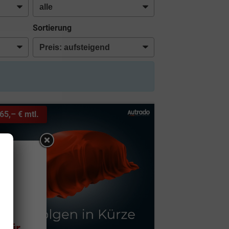
Sortierung
65,– € mtl.
08.
 für