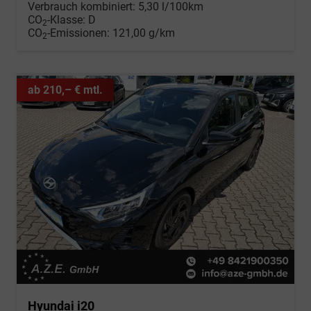
Verbrauch kombiniert:
5,30 l/100km
CO
-Klasse:
D
2
CO
-Emissionen:
121,00 g/km
2
ab 210,– € mtl.
Hyundai i20