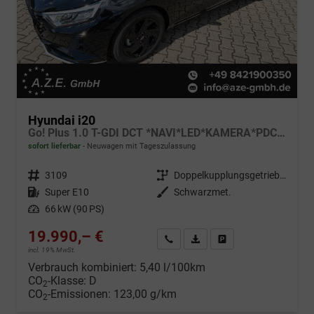
Hyundai i20
Go! Plus 1.0 T-GDI DCT *NAVI*LED*KAMERA*PDC*SH*LHZ*2026!
sofort lieferbar
Neuwagen mit Tageszulassung
Fahrzeugnr.
3109
Getriebe
Doppelkupplungsgetriebe (DSG)
Kraftstoff
Super E10
Außenfarbe
Schwarzmet.
Leistung
66 kW (90 PS)
19.990,– €
Wir rufen Sie an
Fahrzeugexposé (PDF)
Fahrzeug parken
incl. 19% MwSt.
Verbrauch kombiniert:
5,40 l/100km
CO
-Klasse:
D
2
CO
-Emissionen:
123,00 g/km
2