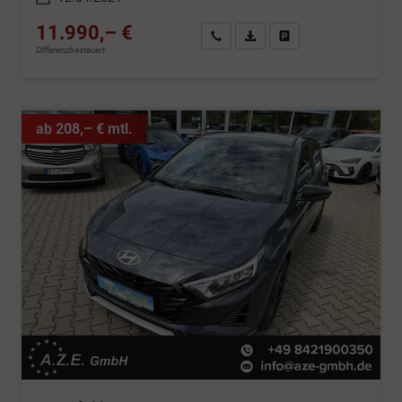
11.990,– €
Wir rufen Sie an
Fahrzeugexposé (PDF)
Fahrzeug parken
Differenzbesteuert
ab 208,– € mtl.