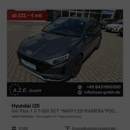
ab 222,– € mtl.
Hyundai i20
Go! Plus 1.0 T-GDI DCT *NAVI*LED*KAMERA*PDC*SH*LHZ*2026!
sofort lieferbar
Neuwagen mit Tageszulassung
Fahrzeugnr.
3108
Getriebe
Doppelkupplungsgetriebe (DSG)