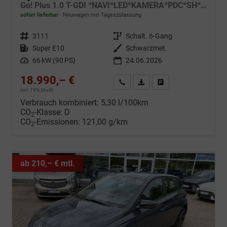
Go! Plus 1.0 T-GDI *NAVI*LED*KAMERA*PDC*SH*LHZ*2026!
sofort lieferbar
Neuwagen mit Tageszulassung
Fahrzeugnr.
3111
Getriebe
Schalt. 6-Gang
Kraftstoff
Super E10
Außenfarbe
Schwarzmet.
Leistung
66 kW (90 PS)
24.06.2026
18.990,– €
Wir rufen Sie an
Fahrzeugexposé (PDF)
Fahrzeug parken
incl. 19% MwSt.
Verbrauch kombiniert:
5,30 l/100km
CO
-Klasse:
D
2
CO
-Emissionen:
121,00 g/km
2
ab 210,– € mtl.