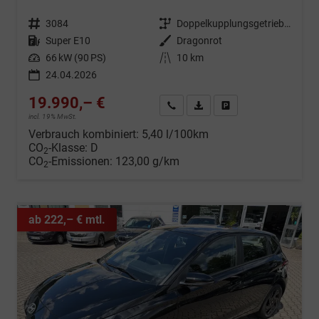
Fahrzeugnr.
3084
Getriebe
Doppelkupplungsgetriebe (DSG)
Kraftstoff
Super E10
Außenfarbe
Dragonrot
Leistung
66 kW (90 PS)
Kilometerstand
10 km
24.04.2026
19.990,– €
Wir rufen Sie an
Fahrzeugexposé (PDF)
Fahrzeug parken
incl. 19% MwSt.
Verbrauch kombiniert:
5,40 l/100km
CO
-Klasse:
D
2
CO
-Emissionen:
123,00 g/km
2
ab 222,– € mtl.