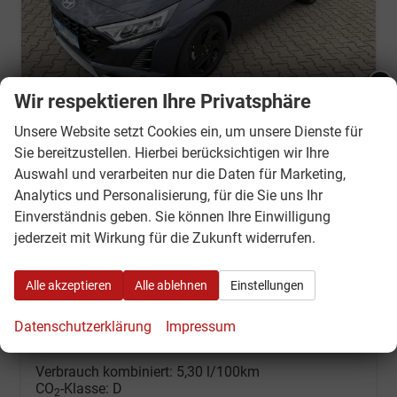
Wir respektieren Ihre Privatsphäre
Ankündigung - Betriebsurlaub:
Unsere Website setzt Cookies ein, um unsere Dienste für
Sie bereitzustellen. Hierbei berücksichtigen wir Ihre
Hyundai i20
Liebe Kunden - Wir haben vom
Auswahl und verarbeiten nur die Daten für Marketing,
Go! Plus 1.0 T-GDI *NAVI*LED*KAMERA*PDC*SH*LHZ*2026!
10.08.2026 - 21.08. 2026
Analytics und Personalisierung, für die Sie uns Ihr
sofort lieferbar
Neuwagen mit Tageszulassung
urlaubsbedingt geschlossen!
Einverständnis geben. Sie können Ihre Einwilligung
Fahrzeugnr.
3112
Getriebe
Schalt. 6-Gang
jederzeit mit Wirkung für die Zukunft widerrufen.
Ab dem 24.08.2026 sind wir wieder
Kraftstoff
Super E10
Außenfarbe
Auroragrau
wie gewohnt für Sie da.
Leistung
66 kW (90 PS)
Kilometerstand
10 km
Alle akzeptieren
Alle ablehnen
Einstellungen
24.06.2026
Datenschutzerklärung
Impressum
18.990,– €
Wir rufen Sie an
Fahrzeugexposé (PDF)
Fahrzeug parken
incl. 19% MwSt.
Verbrauch kombiniert:
5,30 l/100km
CO
-Klasse:
D
2