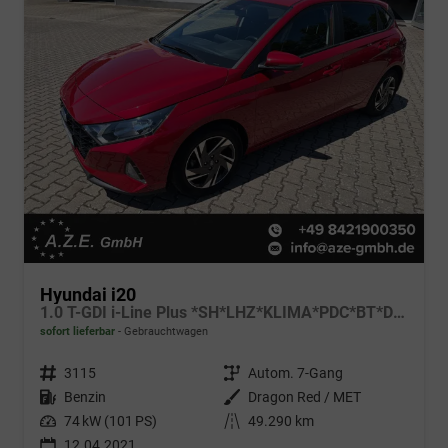
Hyundai i20
1.0 T-GDI i-Line Plus *SH*LHZ*KLIMA*PDC*BT*DAB*AHK*
sofort lieferbar
Gebrauchtwagen
Fahrzeugnr.
3115
Getriebe
Autom. 7-Gang
Kraftstoff
Benzin
Außenfarbe
Dragon Red / MET
Leistung
74 kW (101 PS)
Kilometerstand
49.290 km
12.04.2021