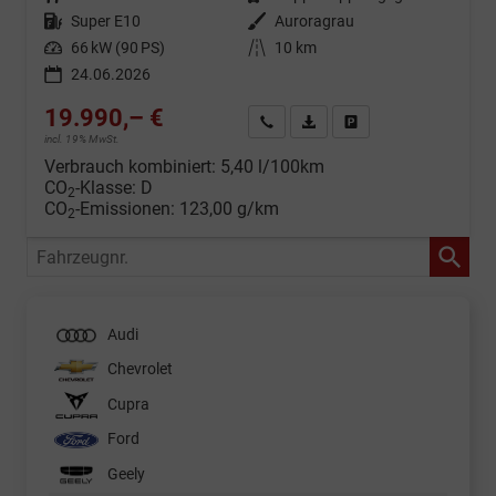
Kraftstoff
Super E10
Außenfarbe
Auroragrau
Leistung
66 kW (90 PS)
Kilometerstand
10 km
24.06.2026
19.990,– €
Wir rufen Sie an
Fahrzeugexposé (PDF)
Fahrzeug parken
incl. 19% MwSt.
Verbrauch kombiniert:
5,40 l/100km
CO
-Klasse:
D
2
CO
-Emissionen:
123,00 g/km
2
Fahrzeugnr.
Audi
Chevrolet
Cupra
Ford
Geely