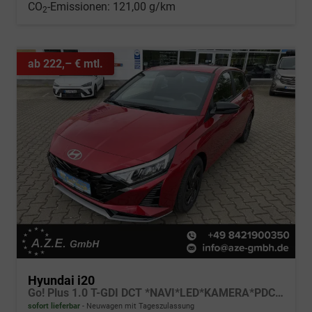
CO
-Emissionen:
121,00 g/km
2
ab 222,– € mtl.
Hyundai i20
Go! Plus 1.0 T-GDI DCT *NAVI*LED*KAMERA*PDC*SH*LHZ*2026!
sofort lieferbar
Neuwagen mit Tageszulassung