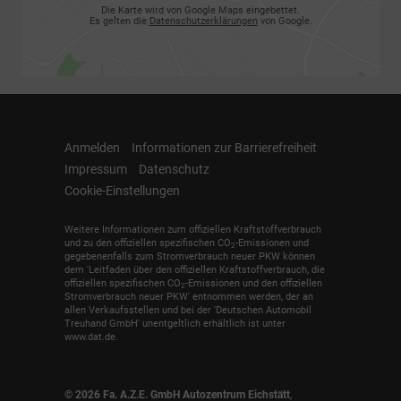
Die Karte wird von Google Maps eingebettet.
Es gelten die
Datenschutzerklärungen
von Google.
Anmelden
Informationen zur Barrierefreiheit
Impressum
Datenschutz
Cookie-Einstellungen
Weitere Informationen zum offiziellen Kraftstoffverbrauch
und zu den offiziellen spezifischen CO
-Emissionen und
2
gegebenenfalls zum Stromverbrauch neuer PKW können
dem 'Leitfaden über den offiziellen Kraftstoffverbrauch, die
offiziellen spezifischen CO
-Emissionen und den offiziellen
2
Stromverbrauch neuer PKW' entnommen werden, der an
allen Verkaufsstellen und bei der 'Deutschen Automobil
Treuhand GmbH' unentgeltlich erhältlich ist unter
www.dat.de.
© 2026
Fa. A.Z.E. GmbH Autozentrum Eichstätt
,