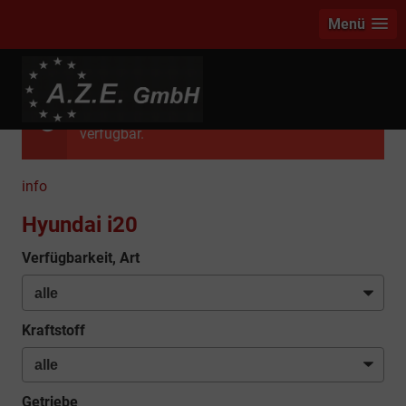
Menü
Das ausgewählte Fahrzeug ist leider nicht
verfügbar.
info
Hyundai i20
Verfügbarkeit, Art
Kraftstoff
Getriebe