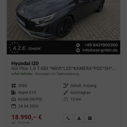
Hyundai i20
Go! Plus 1.0 T-GDI *NAVI*LED*KAMERA*PDC*SH*LHZ*2026!
sofort lieferbar
Neuwagen mit Tageszulassung
Fahrzeugnr.
3082
Getriebe
Schalt. 6-Gang
Kraftstoff
Super E10
Außenfarbe
Auroragrau
Leistung
66 kW (90 PS)
Kilometerstand
10 km
24.04.2026
18.990,– €
Wir rufen Sie an
Fahrzeugexposé (PDF)
Fahrzeug parken
incl. 19% MwSt.