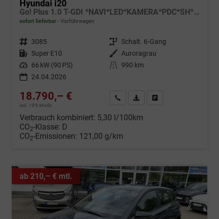
Hyundai i20
Go! Plus 1.0 T-GDI *NAVI*LED*KAMERA*PDC*SH*LHZ*2026!
sofort lieferbar
Vorführwagen
Fahrzeugnr.
3085
Getriebe
Schalt. 6-Gang
Kraftstoff
Super E10
Außenfarbe
Auroragrau
Leistung
66 kW (90 PS)
Kilometerstand
990 km
24.04.2026
18.790,– €
Wir rufen Sie an
Fahrzeugexposé (PDF)
Fahrzeug parken
incl. 19% MwSt.
Verbrauch kombiniert:
5,30 l/100km
CO
-Klasse:
D
2
CO
-Emissionen:
121,00 g/km
2
ab 210,– € mtl.