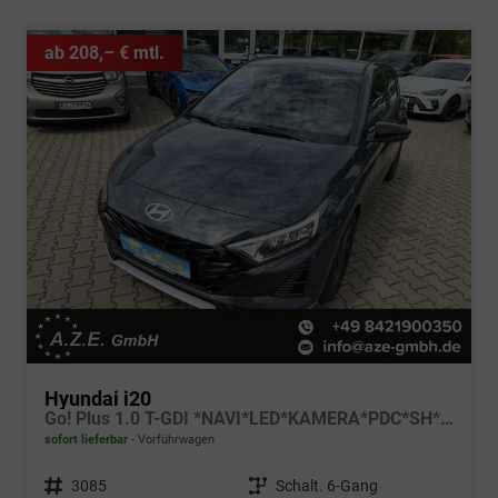
ab 208,– € mtl.
Hyundai i20
Go! Plus 1.0 T-GDI *NAVI*LED*KAMERA*PDC*SH*LHZ*2026!
sofort lieferbar
Vorführwagen
Fahrzeugnr.
3085
Getriebe
Schalt. 6-Gang