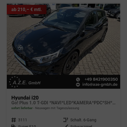
ab 210,– € mtl.
Hyundai i20
Go! Plus 1.0 T-GDI *NAVI*LED*KAMERA*PDC*SH*LHZ*2026!
sofort lieferbar
Neuwagen mit Tageszulassung
Fahrzeugnr.
3111
Getriebe
Schalt. 6-Gang
Kraftstoff
Super E10
Außenfarbe
Schwarzmet.