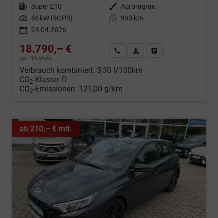
Kraftstoff
Super E10
Außenfarbe
Auroragrau
Leistung
66 kW (90 PS)
Kilometerstand
990 km
24.04.2026
18.790,– €
Wir rufen Sie an
Fahrzeugexposé (PDF)
Fahrzeug parken
incl. 19% MwSt.
Verbrauch kombiniert:
5,30 l/100km
CO
-Klasse:
D
2
CO
-Emissionen:
121,00 g/km
2
ab 210,– € mtl.