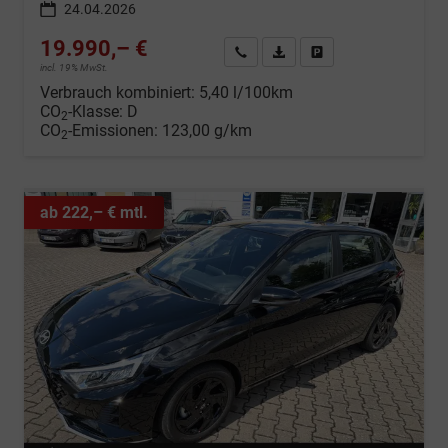
24.04.2026
19.990,– €
Wir rufen Sie an
Fahrzeugexposé (PDF)
Fahrzeug parken
incl. 19% MwSt.
Verbrauch kombiniert:
5,40 l/100km
CO
-Klasse:
D
2
CO
-Emissionen:
123,00 g/km
2
ab 222,– € mtl.