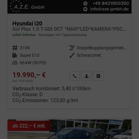
Hyundai i20
Go! Plus 1.0 T-GDI DCT *NAVI*LED*KAMERA*PDC*SH*LHZ*2026!
sofort lieferbar
Neuwagen mit Tageszulassung
Fahrzeugnr.
3109
Getriebe
Doppelkupplungsgetriebe (DSG)
Kraftstoff
Super E10
Außenfarbe
Schwarzmet.
Leistung
66 kW (90 PS)
19.990,– €
Wir rufen Sie an
Fahrzeugexposé (PDF)
Fahrzeug parken
incl. 19% MwSt.
Verbrauch kombiniert:
5,40 l/100km
CO
-Klasse:
D
2
CO
-Emissionen:
123,00 g/km
2
ab 222,– € mtl.