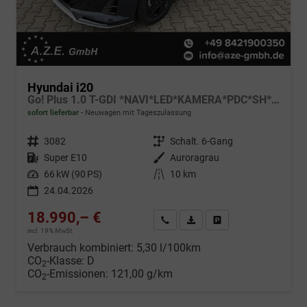
Hyundai i20
Go! Plus 1.0 T-GDI *NAVI*LED*KAMERA*PDC*SH*LHZ*2026!
sofort lieferbar
Neuwagen mit Tageszulassung
Fahrzeugnr.
3082
Getriebe
Schalt. 6-Gang
Kraftstoff
Super E10
Außenfarbe
Auroragrau
Leistung
66 kW (90 PS)
Kilometerstand
10 km
24.04.2026
18.990,– €
Wir rufen Sie an
Fahrzeugexposé (PDF)
Fahrzeug parken
incl. 19% MwSt.
Verbrauch kombiniert:
5,30 l/100km
CO
-Klasse:
D
2
CO
-Emissionen:
121,00 g/km
2