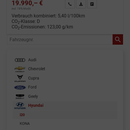
19.990,– €
Wir rufen Sie an
Fahrzeugexposé (PDF)
Fahrzeug parken
incl. 19% MwSt.
Verbrauch kombiniert:
5,40 l/100km
CO
-Klasse:
D
2
CO
-Emissionen:
123,00 g/km
2
Fahrzeugnr.
Audi
Chevrolet
Cupra
Ford
Geely
Hyundai
i20
KONA