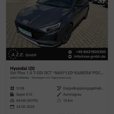
Hyundai i20
Go! Plus 1.0 T-GDI DCT *NAVI*LED*KAMERA*PDC*SH*LHZ*2026!
sofort lieferbar
Neuwagen mit Tageszulassung
Fahrzeugnr.
3108
Getriebe
Doppelkupplungsgetriebe (DSG)
Kraftstoff
Super E10
Außenfarbe
Auroragrau
Leistung
66 kW (90 PS)
Kilometerstand
10 km
24.06.2026