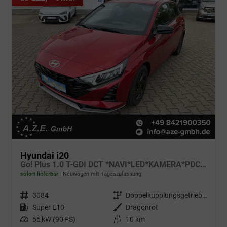
Hyundai i20
Go! Plus 1.0 T-GDI DCT *NAVI*LED*KAMERA*PDC*SH*LHZ*2026!
sofort lieferbar
Neuwagen mit Tageszulassung
Fahrzeugnr.
3084
Getriebe
Doppelkupplungsgetriebe (DSG)
Kraftstoff
Super E10
Außenfarbe
Dragonrot
Leistung
66 kW (90 PS)
Kilometerstand
10 km