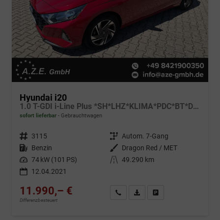
Hyundai i20
1.0 T-GDI i-Line Plus *SH*LHZ*KLIMA*PDC*BT*DAB*AHK*
sofort lieferbar
Gebrauchtwagen
Fahrzeugnr.
3115
Getriebe
Autom. 7-Gang
Kraftstoff
Benzin
Außenfarbe
Dragon Red / MET
Leistung
74 kW (101 PS)
Kilometerstand
49.290 km
12.04.2021
11.990,– €
Wir rufen Sie an
Fahrzeugexposé (PDF)
Fahrzeug parken
Differenzbesteuert