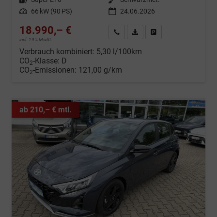
Leistung
66 kW (90 PS)
24.06.2026
18.990,– €
Wir rufen Sie an
Fahrzeugexposé (PDF)
Fahrzeug parken
incl. 19% MwSt.
Verbrauch kombiniert:
5,30 l/100km
CO
-Klasse:
D
2
CO
-Emissionen:
121,00 g/km
2
ab 210,– € mtl.