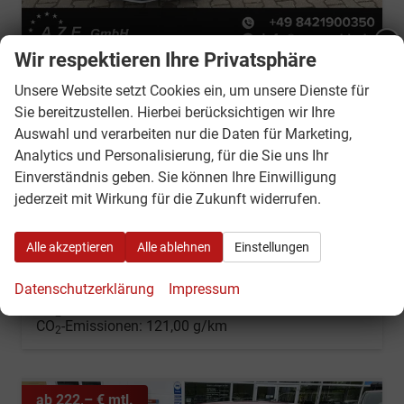
Wir respektieren Ihre Privatsphäre
Hyundai i20
Ankündigung - Betriebsurlaub:
Unsere Website setzt Cookies ein, um unsere Dienste für
Go! Plus 1.0 T-GDI *NAVI*LED*KAMERA*PDC*SH*LHZ*2026!
Sie bereitzustellen. Hierbei berücksichtigen wir Ihre
sofort lieferbar
Neuwagen mit Tageszulassung
Liebe Kunden - Wir haben vom
Auswahl und verarbeiten nur die Daten für Marketing,
10.08.2026 - 21.08. 2026
Fahrzeugnr.
3112
Getriebe
Schalt. 6-Gang
Analytics und Personalisierung, für die Sie uns Ihr
urlaubsbedingt geschlossen!
Kraftstoff
Super E10
Außenfarbe
Auroragrau
Einverständnis geben. Sie können Ihre Einwilligung
Leistung
66 kW (90 PS)
Kilometerstand
10 km
jederzeit mit Wirkung für die Zukunft widerrufen.
Ab dem 24.08.2026 sind wir wieder
24.06.2026
wie gewohnt für Sie da.
Alle akzeptieren
Alle ablehnen
Einstellungen
18.990,– €
Wir rufen Sie an
Fahrzeugexposé (PDF)
Fahrzeug parken
incl. 19% MwSt.
Datenschutzerklärung
Impressum
Verbrauch kombiniert:
5,30 l/100km
CO
-Klasse:
D
2
CO
-Emissionen:
121,00 g/km
2
ab 222,– € mtl.