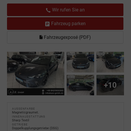
Wir rufen Sie an
Fahrzeug parken
Fahrzeugexposé (PDF)
+10
AUSSENFARBE
Magneticgraumet.
INNENAUSSTATTUNG
Sharp Textil
GETRIEBE
Doppelkupplungsgetriebe (DSG)