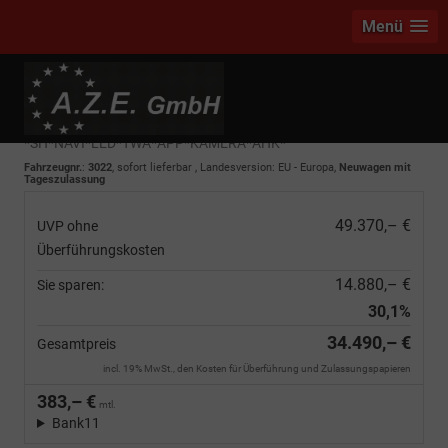
Menü
Cupra Leon Sportstourer
1.5 eTSI DSG
*SH*NAVI*LED*TWA*APP*KAMERA*AHK*
Fahrzeugnr.
:
3022
,
sofort lieferbar
, Landesversion: EU - Europa,
Neuwagen mit
Tageszulassung
49.370,– €
UVP ohne
Überführungskosten
14.880,– €
Sie sparen:
30,1%
34.490,– €
Gesamtpreis
incl. 19% MwSt., den Kosten für Überführung und Zulassungspapieren
383,– €
mtl.
Bank11