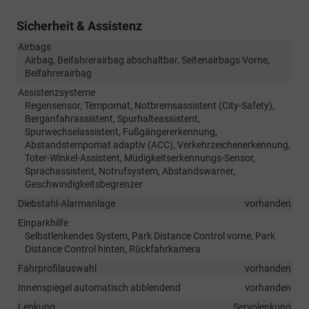
Sicherheit & Assistenz
Airbags
Airbag, Beifahrerairbag abschaltbar, Seitenairbags Vorne,
Beifahrerairbag
Assistenzsysteme
Regensensor, Tempomat, Notbremsassistent (City-Safety),
Berganfahrassistent, Spurhalteassistent,
Spurwechselassistent, Fußgängererkennung,
Abstandstempomat adaptiv (ACC), Verkehrzeichenerkennung,
Toter-Winkel-Assistent, Müdigkeitserkennungs-Sensor,
Sprachassistent, Notrufsystem, Abstandswarner,
Geschwindigkeitsbegrenzer
Diebstahl-Alarmanlage
vorhanden
Einparkhilfe
Selbstlenkendes System, Park Distance Control vorne, Park
Distance Control hinten, Rückfahrkamera
Fahrprofilauswahl
vorhanden
Innenspiegel automatisch abblendend
vorhanden
Lenkung
Servolenkung