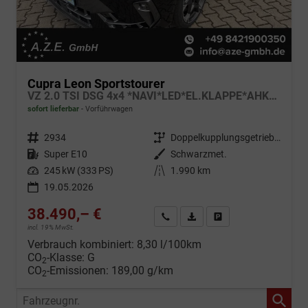
Cupra Leon Sportstourer
VZ 2.0 TSI DSG 4x4 *NAVI*LED*EL.KLAPPE*AHK*LHZ*TWA*
sofort lieferbar
Vorführwagen
Fahrzeugnr.
2934
Getriebe
Doppelkupplungsgetriebe (DSG)
Kraftstoff
Super E10
Außenfarbe
Schwarzmet.
Leistung
245 kW (333 PS)
Kilometerstand
1.990 km
19.05.2026
38.490,– €
Wir rufen Sie an
Fahrzeugexposé (PDF)
Fahrzeug parken
incl. 19% MwSt.
Verbrauch kombiniert:
8,30 l/100km
CO
-Klasse:
G
2
CO
-Emissionen:
189,00 g/km
2
Fahrzeugnr.