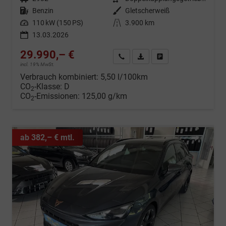
Kraftstoff
Benzin
Außenfarbe
Gletscherweiß
Leistung
110 kW (150 PS)
Kilometerstand
3.900 km
13.03.2026
29.990,– €
Wir rufen Sie an
Fahrzeugexposé (PDF)
Fahrzeug parken
incl. 19% MwSt.
Verbrauch kombiniert:
5,50 l/100km
CO
-Klasse:
D
2
CO
-Emissionen:
125,00 g/km
2
ab 382,– € mtl.