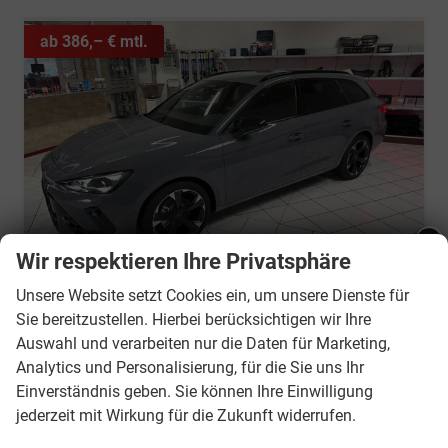
ab 386,– € mtl.
Wir respektieren Ihre Privatsphäre
Ankündigung - Betriebsurlaub:
Unsere Website setzt Cookies ein, um unsere Dienste für
Sie bereitzustellen. Hierbei berücksichtigen wir Ihre
Liebe Kunden - Wir haben vom
Auswahl und verarbeiten nur die Daten für Marketing,
Cupra Leon Sportstourer
10.08.2026 - 21.08. 2026
Analytics und Personalisierung, für die Sie uns Ihr
1.5 eTSI DSG *SH*NAVI*LED*TWA*APP*KAMERA*AHK*
urlaubsbedingt geschlossen!
Einverständnis geben. Sie können Ihre Einwilligung
sofort lieferbar
Neuwagen mit Tageszulassung
jederzeit mit Wirkung für die Zukunft widerrufen.
Ab dem 24.08.2026 sind wir wieder
Fahrzeugnr.
3028
Getriebe
Doppelkupplungsgetriebe (DSG)