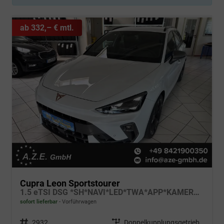
ab 332,– € mtl.
Cupra Leon Sportstourer
1.5 eTSI DSG *SH*NAVI*LED*TWA*APP*KAMERA*AHK*
sofort lieferbar
Vorführwagen
Fahrzeugnr.
2932
Getriebe
Doppelkupplungsgetriebe (DSG)