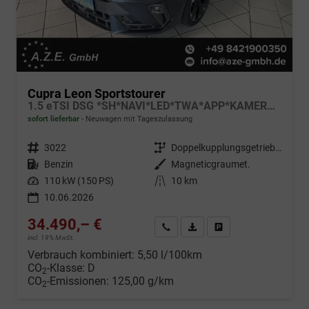
Cupra Leon Sportstourer
1.5 eTSI DSG *SH*NAVI*LED*TWA*APP*KAMERA*AHK*
sofort lieferbar
Neuwagen mit Tageszulassung
Fahrzeugnr.
3022
Getriebe
Doppelkupplungsgetriebe (DSG)
Kraftstoff
Benzin
Außenfarbe
Magneticgraumet.
Leistung
110 kW (150 PS)
Kilometerstand
10 km
10.06.2026
34.490,– €
Wir rufen Sie an
Fahrzeugexposé (PDF)
Fahrzeug parken
incl. 19% MwSt.
Verbrauch kombiniert:
5,50 l/100km
CO
-Klasse:
D
2
CO
-Emissionen:
125,00 g/km
2