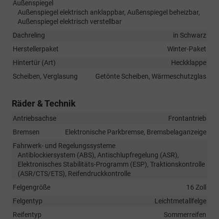
Außenspiegel
Außenspiegel elektrisch anklappbar, Außenspiegel beheizbar,
Außenspiegel elektrisch verstellbar
Dachreling
in Schwarz
Herstellerpaket
Winter-Paket
Hintertür (Art)
Heckklappe
Scheiben, Verglasung
Getönte Scheiben, Wärmeschutzglas
Räder & Technik
Antriebsachse
Frontantrieb
Bremsen
Elektronische Parkbremse, Bremsbelaganzeige
Fahrwerk- und Regelungssysteme
Antiblockiersystem (ABS), Antischlupfregelung (ASR),
Elektronisches Stabilitäts-Programm (ESP), Traktionskontrolle
(ASR/CTS/ETS), Reifendruckkontrolle
Felgengröße
16 Zoll
Felgentyp
Leichtmetallfelge
Reifentyp
Sommerreifen