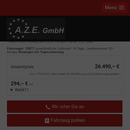
Menü
Seat Leon Sportstourer
Style 1.5 TSI
*GRA*PDC*KAMERA*LED*KESSY*AHK*5 J. Gar.*
Fahrzeugnr.
:
29877
, unverbindliche Lieferzeit:
14 Tage
, Landesversion: EU -
Europa,
Neuwagen mit Tageszulassung
26.490,– €
Gesamtpreis
incl. 19% MwSt., den Kosten für Überführung und Zulassungspapieren
294,– €
mtl.
Bank11
Wir rufen Sie an
Fahrzeug parken