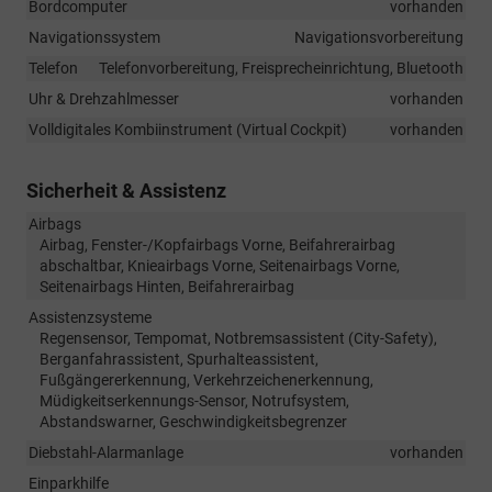
Bordcomputer
vorhanden
Navigationssystem
Navigationsvorbereitung
Telefon
Telefonvorbereitung, Freisprecheinrichtung, Bluetooth
Uhr & Drehzahlmesser
vorhanden
Volldigitales Kombiinstrument (Virtual Cockpit)
vorhanden
Sicherheit & Assistenz
Airbags
Airbag, Fenster-/Kopfairbags Vorne, Beifahrerairbag
abschaltbar, Knieairbags Vorne, Seitenairbags Vorne,
Seitenairbags Hinten, Beifahrerairbag
Assistenzsysteme
Regensensor, Tempomat, Notbremsassistent (City-Safety),
Berganfahrassistent, Spurhalteassistent,
Fußgängererkennung, Verkehrzeichenerkennung,
Müdigkeitserkennungs-Sensor, Notrufsystem,
Abstandswarner, Geschwindigkeitsbegrenzer
Diebstahl-Alarmanlage
vorhanden
Einparkhilfe