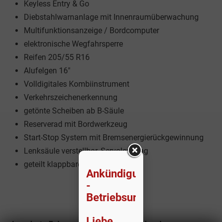
Keyless Entry & Go
Diebstahlwarnanlage mit Innenraumüberwachung
Multifunktionsanzeige / Bordcomputer
elektronische Wegfahrsperre
Reifen 205/55 R16
Alufelgen 16"
Volldigitales Kombiinstrument
Verkehrszeichenerkennung
getönte Scheiben ab B-Säule
Reserverad mit Bordwerkzeug
Start-Stop System mit Bremsenergierückgewinnung
Lenksäule verstellbar, Servolenkung
geteilt klappbare Rückbank
Ankündigung
-
Betriebsurlaub:
Liebe