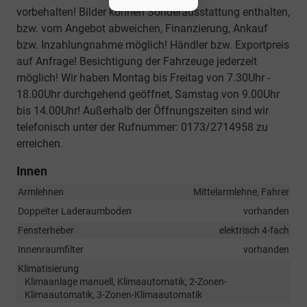
vorbehalten! Bilder können Sonderausstattung enthalten,
bzw. vom Angebot abweichen, Finanzierung, Ankauf
bzw. Inzahlungnahme möglich! Händler bzw. Exportpreis
auf Anfrage! Besichtigung der Fahrzeuge jederzeit
möglich! Wir haben Montag bis Freitag von 7.30Uhr -
18.00Uhr durchgehend geöffnet, Samstag von 9.00Uhr
bis 14.00Uhr! Außerhalb der Öffnungszeiten sind wir
telefonisch unter der Rufnummer: 0173/2714958 zu
erreichen.
Innen
Armlehnen
Mittelarmlehne, Fahrer
Doppelter Laderaumboden
vorhanden
Fensterheber
elektrisch 4-fach
Innenraumfilter
vorhanden
Klimatisierung
Klimaanlage manuell, Klimaautomatik, 2-Zonen-
Klimaautomatik, 3-Zonen-Klimaautomatik