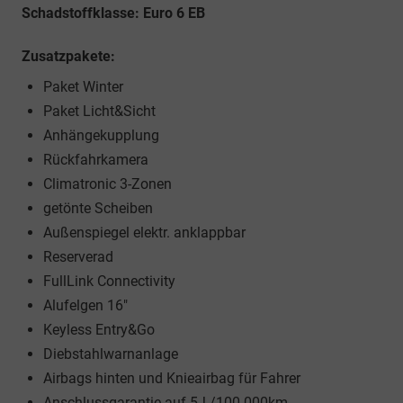
Schadstoffklasse: Euro 6 EB
Zusatzpakete:
Paket Winter
Paket Licht&Sicht
Anhängekupplung
Rückfahrkamera
Climatronic 3-Zonen
getönte Scheiben
Außenspiegel elektr. anklappbar
Reserverad
FullLink Connectivity
Alufelgen 16"
Keyless Entry&Go
Diebstahlwarnanlage
Airbags hinten und Knieairbag für Fahrer
Anschlussgarantie auf 5J./100.000km