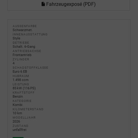
Fahrzeugexposé (PDF)
AUSSENFARBE
Schwarzmet.
INNENAUSSTATTUNG
Style
GETRIEBE
Schalt. 6-Gang
ANTRIEBSACHSE
Frontantrieb
ZYLINDER
4
SCHADSTOFFKLASSE
Euro 6 EB
HUBRAUM
1.498 ccm
LEISTUNG
85 kW (116 PS)
KRAFTSTOFF
Benzin
KATEGORIE
Kombi
KILOMETERSTAND
10 km
MODELLJAHR
2026
ZUSTAND
unfallfrei