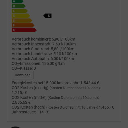
Verbrauch kombiniert:
5,90 l/100km
Verbrauch Innenstadt:
7,50 l/100km
Verbrauch Stadtrand:
5,80 l/100km
Verbrauch Landstraße:
5,10 l/100km
Verbrauch Autobahn:
6,00 l/100km
CO
-Emissionen:
135,00 g/km
2
CO
-Klasse:
D
2
Download
Energiekosten bei 15.000 km pro Jahr:
1.543,44 €
CO2 Kosten (niedrig)
:
(Kosten Durchschnitt 10 Jahre)
1.215,- €
CO2 Kosten (mittel)
:
(Kosten Durchschnitt 10 Jahre)
2.885,62 €
CO2 Kosten (hoch)
:
4.455,- €
(Kosten Durchschnitt 10 Jahre)
Jahressteuer:
114,- €