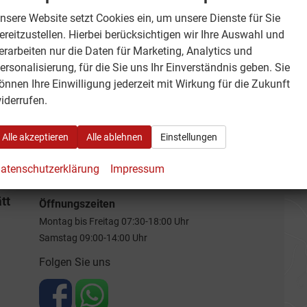
igung - Betriebsurlaub:
nsere Website setzt Cookies ein, um unsere Dienste für Sie
ereitzustellen. Hierbei berücksichtigen wir Ihre Auswahl und
Kunden - Wir haben vom 10.08.2026 - 21.
erarbeiten nur die Daten für Marketing, Analytics und
rlaubsbedingt geschlossen!
ersonalisierung, für die Sie uns Ihr Einverständnis geben. Sie
önnen Ihre Einwilligung jederzeit mit Wirkung für die Zukunft
 24.08.2026 sind wir wieder wie gewohnt
iderrufen.
Alle akzeptieren
Alle ablehnen
Einstellungen
atenschutzerklärung
Impressum
tt
Öffnungszeiten
Montag bis Freitag 07:30-18:00 Uhr
Samstag 09:00-14:00 Uhr
Folgen Sie uns