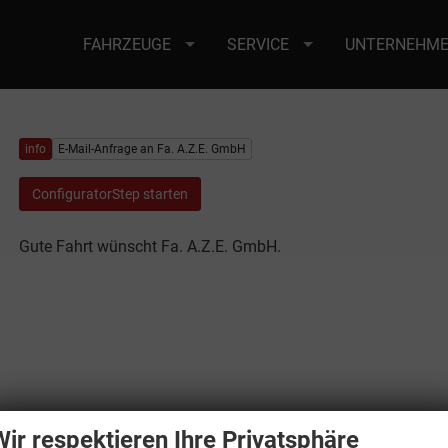
FAHRZEUGE
SERVICE
UNTERNEHM
info
E-Mail-Anfrage an Fa. A.Z.E. GmbH
ConfiguratorStep starten
Gute Fahrt wünscht Fa. A.Z.E. GmbH.
Wir respektieren Ihre Privatsphäre