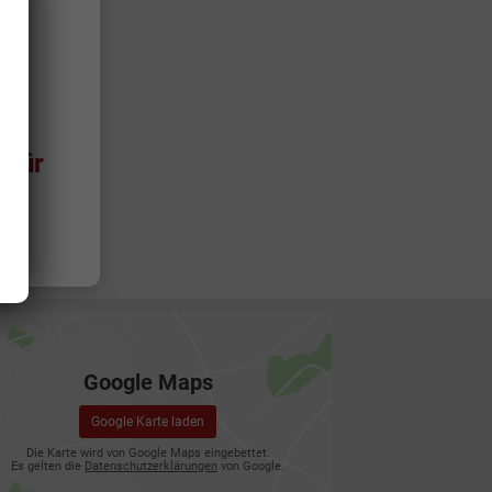
08.
 für
Google Maps
Google Karte laden
Die Karte wird von Google Maps eingebettet.
Es gelten die
Datenschutzerklärungen
von Google.