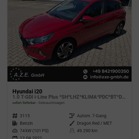
Hyundai i20
1.0 T-GDI i-Line Plus *SH*LHZ*KLIMA*PDC*BT*DAB*AHK*
sofort lieferbar
Gebrauchtwagen
Fahrzeugnr.
3115
Getriebe
Autom. 7-Gang
Kraftstoff
Benzin
Außenfarbe
Dragon Red / MET
Leistung
74 kW (101 PS)
Kilometerstand
49.290 km
12.04.2021