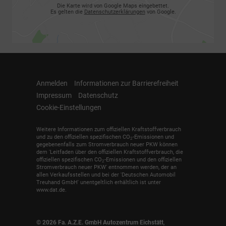
Die Karte wird von Google Maps eingebettet.
Es gelten die
Datenschutzerklärungen
von Google.
Anmelden
Informationen zur Barrierefreiheit
Impressum
Datenschutz
Cookie-Einstellungen
Weitere Informationen zum offiziellen Kraftstoffverbrauch
und zu den offiziellen spezifischen CO
-Emissionen und
2
gegebenenfalls zum Stromverbrauch neuer PKW können
dem 'Leitfaden über den offiziellen Kraftstoffverbrauch, die
offiziellen spezifischen CO
-Emissionen und den offiziellen
2
Stromverbrauch neuer PKW' entnommen werden, der an
allen Verkaufsstellen und bei der 'Deutschen Automobil
Treuhand GmbH' unentgeltlich erhältlich ist unter
www.dat.de.
© 2026
Fa. A.Z.E. GmbH Autozentrum Eichstätt
,