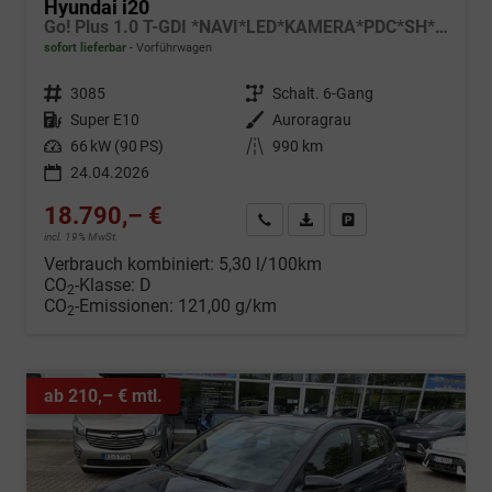
Hyundai i20
Go! Plus 1.0 T-GDI *NAVI*LED*KAMERA*PDC*SH*LHZ*2026!
sofort lieferbar
Vorführwagen
Fahrzeugnr.
3085
Getriebe
Schalt. 6-Gang
Kraftstoff
Super E10
Außenfarbe
Auroragrau
Leistung
66 kW (90 PS)
Kilometerstand
990 km
24.04.2026
18.790,– €
Wir rufen Sie an
Fahrzeugexposé (PDF)
Fahrzeug parken
incl. 19% MwSt.
Verbrauch kombiniert:
5,30 l/100km
CO
-Klasse:
D
2
CO
-Emissionen:
121,00 g/km
2
ab 210,– € mtl.