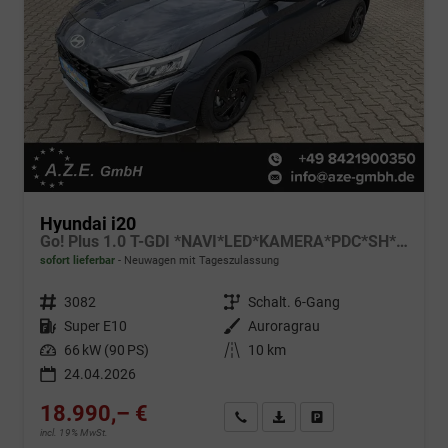
Hyundai i20
Go! Plus 1.0 T-GDI *NAVI*LED*KAMERA*PDC*SH*LHZ*2026!
sofort lieferbar
Neuwagen mit Tageszulassung
Fahrzeugnr.
3082
Getriebe
Schalt. 6-Gang
Kraftstoff
Super E10
Außenfarbe
Auroragrau
Leistung
66 kW (90 PS)
Kilometerstand
10 km
24.04.2026
18.990,– €
Wir rufen Sie an
Fahrzeugexposé (PDF)
Fahrzeug parken
incl. 19% MwSt.