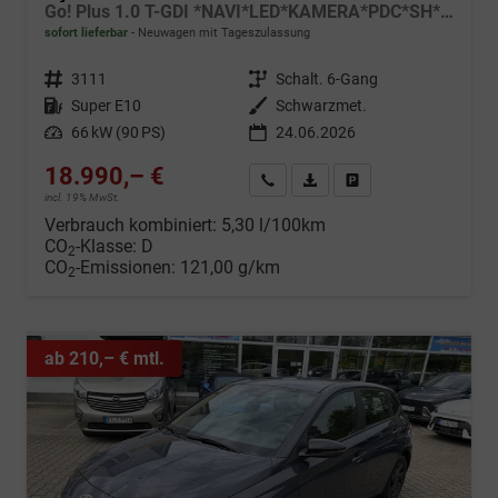
Go! Plus 1.0 T-GDI *NAVI*LED*KAMERA*PDC*SH*LHZ*2026!
sofort lieferbar
Neuwagen mit Tageszulassung
Fahrzeugnr.
3111
Getriebe
Schalt. 6-Gang
Kraftstoff
Super E10
Außenfarbe
Schwarzmet.
Leistung
66 kW (90 PS)
24.06.2026
18.990,– €
Wir rufen Sie an
Fahrzeugexposé (PDF)
Fahrzeug parken
incl. 19% MwSt.
Verbrauch kombiniert:
5,30 l/100km
CO
-Klasse:
D
2
CO
-Emissionen:
121,00 g/km
2
ab 210,– € mtl.