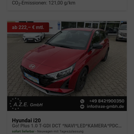
CO
-Emissionen:
121,00 g/km
2
ab 222,– € mtl.
Hyundai i20
Go! Plus 1.0 T-GDI DCT *NAVI*LED*KAMERA*PDC*SH*LHZ*2026!
sofort lieferbar
Neuwagen mit Tageszulassung