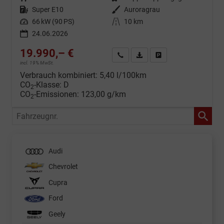
Kraftstoff
Super E10
Außenfarbe
Auroragrau
Leistung
66 kW (90 PS)
Kilometerstand
10 km
24.06.2026
19.990,– €
Wir rufen Sie an
Fahrzeugexposé (PDF)
Fahrzeug parken
incl. 19% MwSt.
Verbrauch kombiniert:
5,40 l/100km
CO
-Klasse:
D
2
CO
-Emissionen:
123,00 g/km
2
Fahrzeugnr.
Audi
Chevrolet
Cupra
Ford
Geely