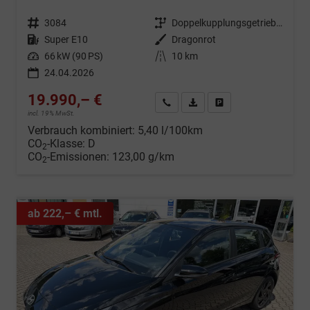
Fahrzeugnr.
3084
Getriebe
Doppelkupplungsgetriebe (DSG)
Kraftstoff
Super E10
Außenfarbe
Dragonrot
Leistung
66 kW (90 PS)
Kilometerstand
10 km
24.04.2026
19.990,– €
Wir rufen Sie an
Fahrzeugexposé (PDF)
Fahrzeug parken
incl. 19% MwSt.
Verbrauch kombiniert:
5,40 l/100km
CO
-Klasse:
D
2
CO
-Emissionen:
123,00 g/km
2
ab 222,– € mtl.