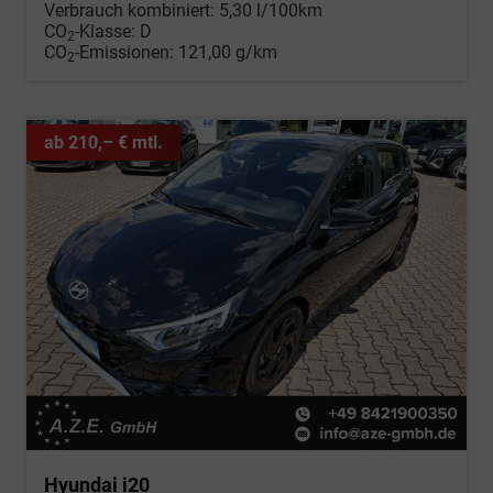
Verbrauch kombiniert:
5,30 l/100km
CO
-Klasse:
D
2
CO
-Emissionen:
121,00 g/km
2
ab 210,– € mtl.
Hyundai i20