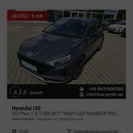
ab 222,– € mtl.
Hyundai i20
Go! Plus 1.0 T-GDI DCT *NAVI*LED*KAMERA*PDC*SH*LHZ*2026!
sofort lieferbar
Neuwagen mit Tageszulassung
Fahrzeugnr.
3108
Getriebe
Doppelkupplungsgetriebe (DSG)