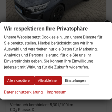
Wir respektieren Ihre Privatsphäre
Ankündigung - Betriebsurlaub:
Unsere Website setzt Cookies ein, um unsere Dienste für
Sie bereitzustellen. Hierbei berücksichtigen wir Ihre
Hyundai i20
Liebe Kunden - Wir haben vom
Auswahl und verarbeiten nur die Daten für Marketing,
Go! Plus 1.0 T-GDI *NAVI*LED*KAMERA*PDC*SH*LHZ*2026!
10.08.2026 - 21.08. 2026
Analytics und Personalisierung, für die Sie uns Ihr
sofort lieferbar
Neuwagen mit Tageszulassung
urlaubsbedingt geschlossen!
Einverständnis geben. Sie können Ihre Einwilligung
Fahrzeugnr.
3112
Getriebe
Schalt. 6-Gang
jederzeit mit Wirkung für die Zukunft widerrufen.
Ab dem 24.08.2026 sind wir wieder
Kraftstoff
Super E10
Außenfarbe
Auroragrau
wie gewohnt für Sie da.
Leistung
66 kW (90 PS)
Kilometerstand
10 km
Alle akzeptieren
Alle ablehnen
Einstellungen
24.06.2026
Datenschutzerklärung
Impressum
18.990,– €
Wir rufen Sie an
Fahrzeugexposé (PDF)
Fahrzeug parken
incl. 19% MwSt.
Verbrauch kombiniert:
5,30 l/100km
CO
-Klasse:
D
2