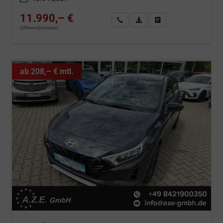
11.990,– €
Wir rufen Sie an
Fahrzeugexposé (PDF)
Fahrzeug parken
Differenzbesteuert
ab 208,– € mtl.