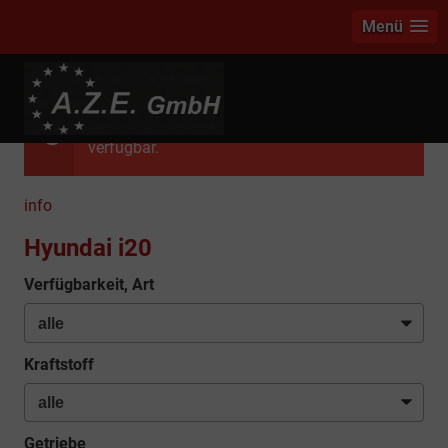
Menü
Das ausgewählte Fahrzeug ist leider nicht
verfügbar.
info
Hyundai i20
Verfügbarkeit, Art
Kraftstoff
Getriebe