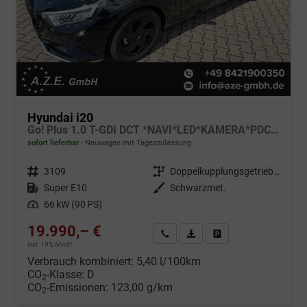
Hyundai i20
Go! Plus 1.0 T-GDI DCT *NAVI*LED*KAMERA*PDC*SH*LHZ*2026!
sofort lieferbar
Neuwagen mit Tageszulassung
Fahrzeugnr.
3109
Getriebe
Doppelkupplungsgetriebe (DSG)
Kraftstoff
Super E10
Außenfarbe
Schwarzmet.
Leistung
66 kW (90 PS)
19.990,– €
Wir rufen Sie an
Fahrzeugexposé (PDF)
Fahrzeug parken
incl. 19% MwSt.
Verbrauch kombiniert:
5,40 l/100km
CO
-Klasse:
D
2
CO
-Emissionen:
123,00 g/km
2