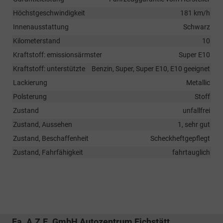
Höchstgeschwindigkeit
181 km/h
Innenausstattung
Schwarz
Kilometerstand
10
Kraftstoff: emissionsärmster
Super E10
Kraftstoff: unterstützte
Benzin, Super, Super E10, E10 geeignet
Lackierung
Metallic
Polsterung
Stoff
Zustand
unfallfrei
Zustand, Aussehen
1, sehr gut
Zustand, Beschaffenheit
Scheckheftgepflegt
Zustand, Fahrfähigkeit
fahrtauglich
Fa. A.Z.E. GmbH Autozentrum Eichstätt