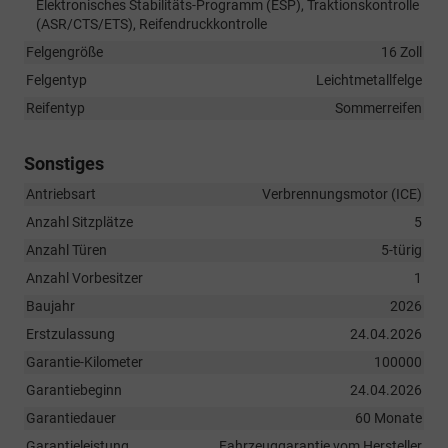
Elektronisches Stabilitäts-Programm (ESP), Traktionskontrolle
(ASR/CTS/ETS), Reifendruckkontrolle
Felgengröße
16 Zoll
Felgentyp
Leichtmetallfelge
Reifentyp
Sommerreifen
Sonstiges
Antriebsart
Verbrennungsmotor (ICE)
Anzahl Sitzplätze
5
Anzahl Türen
5-türig
Anzahl Vorbesitzer
1
Baujahr
2026
Erstzulassung
24.04.2026
Garantie-Kilometer
100000
Garantiebeginn
24.04.2026
Garantiedauer
60 Monate
Garantieleistung
Fahrzeuggarantie vom Hersteller