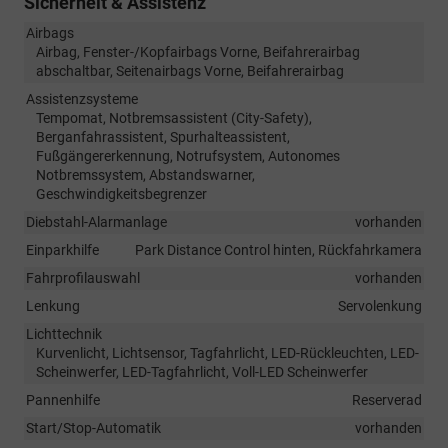
Sicherheit & Assistenz
Airbags
Airbag, Fenster-/Kopfairbags Vorne, Beifahrerairbag
abschaltbar, Seitenairbags Vorne, Beifahrerairbag
Assistenzsysteme
Tempomat, Notbremsassistent (City-Safety),
Berganfahrassistent, Spurhalteassistent,
Fußgängererkennung, Notrufsystem, Autonomes
Notbremssystem, Abstandswarner,
Geschwindigkeitsbegrenzer
Diebstahl-Alarmanlage
vorhanden
Einparkhilfe
Park Distance Control hinten, Rückfahrkamera
Fahrprofilauswahl
vorhanden
Lenkung
Servolenkung
Lichttechnik
Kurvenlicht, Lichtsensor, Tagfahrlicht, LED-Rückleuchten, LED-
Scheinwerfer, LED-Tagfahrlicht, Voll-LED Scheinwerfer
Pannenhilfe
Reserverad
Start/Stop-Automatik
vorhanden