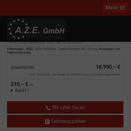
Menü
Hyundai i20
Go! Plus 1.0 T-GDI
*NAVI*LED*KAMERA*PDC*SH*LHZ*2026!
Fahrzeugnr.
:
3082
,
sofort lieferbar
, Landesversion: EU - Europa,
Neuwagen mit
Tageszulassung
18.990,– €
Gesamtpreis
incl. 19% MwSt., den Kosten für Überführung und Zulassungspapieren
210,– €
mtl.
Bank11
Wir rufen Sie an
Fahrzeug parken