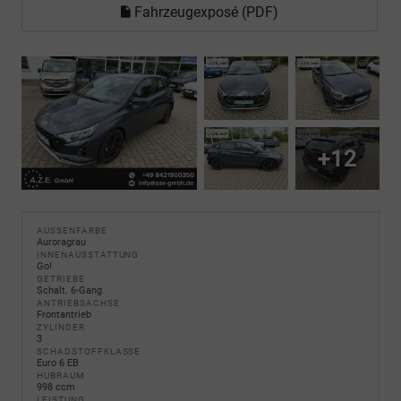
Fahrzeugexposé (PDF)
+12
AUSSENFARBE
Auroragrau
INNENAUSSTATTUNG
Go!
GETRIEBE
Schalt. 6-Gang
ANTRIEBSACHSE
Frontantrieb
ZYLINDER
3
SCHADSTOFFKLASSE
Euro 6 EB
HUBRAUM
998 ccm
LEISTUNG