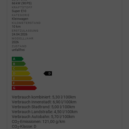
66 kW (90 PS)
KRAFTSTOFF
Super E10
KATEGORIE
Kleinwagen
KILOMETERSTAND
10 km
ERSTZULASSUNG
24.04.2026
MODELLJAHR
2026
ZUSTAND
unfallfrei
Verbrauch kombiniert:
5,30 l/100km
Verbrauch Innenstadt:
6,90 l/100km
Verbrauch Stadtrand:
5,00 l/100km
Verbrauch Landstraße:
4,50 l/100km
Verbrauch Autobahn:
5,70 l/100km
CO
-Emissionen:
121,00 g/km
2
CO
-Klasse:
D
2