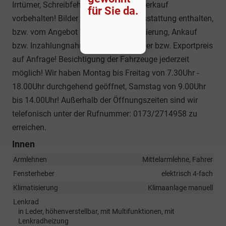
Irrtümer, Schreibfehler und Zwischenverkauf
für Sie da.
vorbehalten! Bilder können Sonderausstattung enthalten,
bzw. vom Angebot abweichen, Finanzierung, Ankauf
bzw. Inzahlungnahme möglich! Händler bzw. Exportpreis
auf Anfrage! Besichtigung der Fahrzeuge jederzeit
möglich! Wir haben Montag bis Freitag von 7.30Uhr -
18.00Uhr durchgehend geöffnet, Samstag von 9.00Uhr
bis 14.00Uhr! Außerhalb der Öffnungszeiten sind wir
telefonisch unter der Rufnummer: 0173/2714958 zu
erreichen.
Innen
Armlehnen
Mittelarmlehne, Fahrer
Fensterheber
elektrisch 4-fach
Klimatisierung
Klimaanlage manuell
Lenkrad
in Leder, höhenverstellbar, mit Multifunktionen, mit
Lenkradheizung